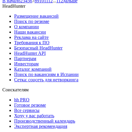
В начало
2
3
4
5
6
7
8
9
10
11
12
...
112
дальше
HeadHunter
Размещение вакансий
Поиск по резюме
О компании
Наши вакансии
Реклама на сайте
Требования к ПО
Безопасный HeadHunter
HeadHunter API
Партнерам
Инвесторам
Каталог компаний
Поиск по вакансиям в Испании
Сетка: соцсеть для нетворкинга
Соискателям
hh PRO
Готовое резюме
Все сервисы
Хочу у вас работать
Производственный календарь
Экспертная рекомендация