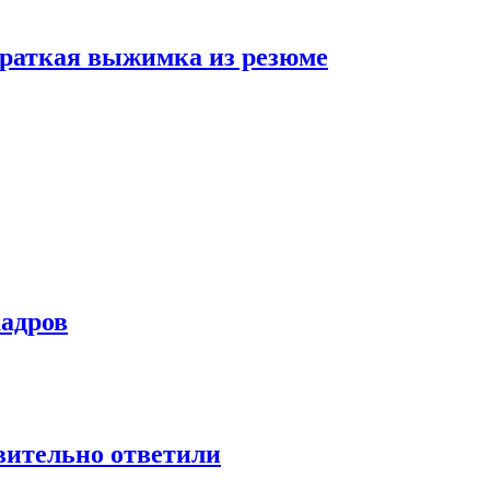
 краткая выжимка из резюме
кадров
твительно ответили