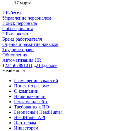
17 марта
HR-беседы
Управление персоналом
Поиск персонала
Собеседования
HR-маркетинг
Бренд работодателя
Оценка и развитие навыков
Трудовое право
Обновления
Автоматизация HR
1
2
3
4
5
6
7
8
9
10
11
...
214
дальше
HeadHunter
Размещение вакансий
Поиск по резюме
О компании
Наши вакансии
Реклама на сайте
Требования к ПО
Безопасный HeadHunter
HeadHunter API
Партнерам
Инвесторам