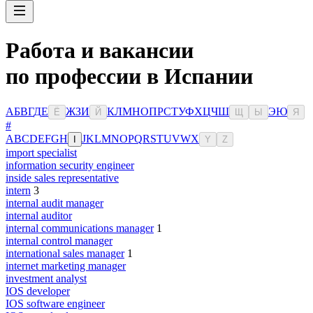
Работа и вакансии
по профессии в Испании
А
Б
В
Г
Д
Е
Ж
З
И
К
Л
М
Н
О
П
Р
С
Т
У
Ф
Х
Ц
Ч
Ш
Э
Ю
Ё
Й
Щ
Ы
Я
#
A
B
C
D
E
F
G
H
J
K
L
M
N
O
P
Q
R
S
T
U
V
W
X
I
Y
Z
import specialist
information security engineer
inside sales representative
intern
3
internal audit manager
internal auditor
internal communications manager
1
internal control manager
international sales manager
1
internet marketing manager
investment analyst
IOS developer
IOS software engineer