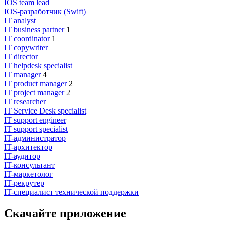
IOS team lead
IOS-разработчик (Swift)
IT analyst
IT business partner
1
IT coordinator
1
IT copywriter
IT director
IT helpdesk specialist
IT manager
4
IT product manager
2
IT project manager
2
IT researcher
IT Service Desk specialist
IT support engineer
IT support specialist
IT-администратор
IT-архитектор
IT-аудитор
IT-консультант
IT-маркетолог
IT-рекрутер
IT-специалист технической поддержки
Скачайте приложение