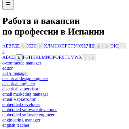
Работа и вакансии
по профессии в Испании
А
Б
В
Г
Д
Е
Ж
З
И
К
Л
М
Н
О
П
Р
С
Т
У
Ф
Х
Ц
Ч
Ш
Э
Ю
Ё
Й
Щ
Ы
Я
#
A
B
C
D
F
G
H
I
J
K
L
M
N
O
P
Q
R
S
T
U
V
W
X
E
Y
Z
e-commerce manager
editor
EHS manager
electrical design engineer
electrical engineer
electrical supervisor
email marketing manager
email-маркетолог
embedded developer
embedded software developer
embedded software engineer
engineering manager
english teacher