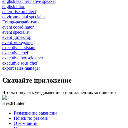
english teacher native speaker
english tutor
enterprise architect
environmental specialist
Erlang-разработчик
event coordinator
event specialist
event-директор
event-менеджер
1
executive assistant
executive chef
executive housekeeper
executive sous chef
export sales manager
Скачайте приложение
Чтобы получать уведомления о приглашениях мгновенно
HeadHunter
Размещение вакансий
Поиск по резюме
О компании