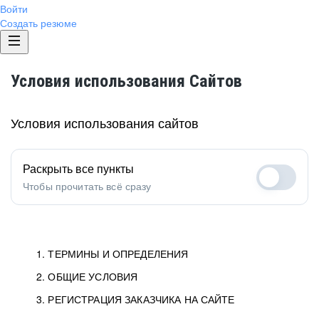
Войти
Создать резюме
Условия использования Сайтов
Условия использования сайтов
Раскрыть все пункты
Чтобы прочитать всё сразу
1. ТЕРМИНЫ И ОПРЕДЕЛЕНИЯ
2. ОБЩИЕ УСЛОВИЯ
1.1. Хэдхантер
исполнитель, юридическое
лицо ООО «Хэдхантер», ИНН
Условия определяют отношения между Заказчиками,
3. РЕГИСТРАЦИЯ ЗАКАЗЧИКА НА САЙТЕ
7718620740, адрес: 129085,
Пользователями и Хэдхантер.