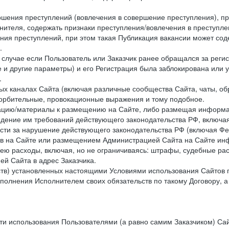
ершения преступлений (вовлечения в совершение преступления), п
лнителя, содержать признаки преступления/вовлечения в преступле
ния преступлений, при этом такая Публикация вакансии может содер
.
 в случае если Пользователь или Заказчик ранее обращался за реги
 и другие параметры) и его Регистрация была заблокирована или
.
ных каналах Сайта (включая различные сообщества Сайта, чаты, о
орбительные, провокационные выражения и тому подобное.
мацию/материалы к размещению на Сайте, либо размещая информа
юдение им требований действующего законодательства РФ, включая
сти за нарушение действующего законодательства РФ (включая Фе
в на Сайте или размещением Администрацией Сайта на Сайте инф
ю расходы, включая, но не ограничиваясь: штрафы, судебные рас
й Сайта в адрес Заказчика.
ств) установленных настоящими Условиями использования Сайтов 
полнения Исполнителем своих обязательств по такому Договору, а
сти использования Пользователями (а равно самим Заказчиком) С