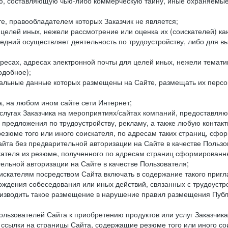
составляющую чью-либо коммерческую тайну, иные охраняемые р
е, правообладателем которых Заказчик не является;
целей иных, нежели рассмотрение или оценка их (соискателей) ка
едний осуществляет деятельность по трудоустройству, либо для в
ресах, адресах электронной почты для целей иных, нежели темати
одобное);
ональные данные которых размещены на Сайте, размещать их персо
а, на любом ином сайте сети Интернет;
слугах Заказчика на мероприятиях/сайтах компаний, предоставляю
е предложения по трудоустройству, рекламу, а также любую конта
резюме того или иного соискателя, по адресам таких страниц, сф
та без предварительной авторизации на Сайте в качестве Пользо
скателя из резюме, полученного по адресам страниц сформирован
ельной авторизации на Сайте в качестве Пользователя;
искателям посредством Сайта включать в содержание такого пригл
хождения собеседования или иных действий, связанных с трудоустр
оизводить такое размещение в нарушение правил размещения Публ
льзователей Сайта к приобретению продуктов или услуг Заказчика
е ссылки на страницы Сайта, содержащие резюме того или иного со