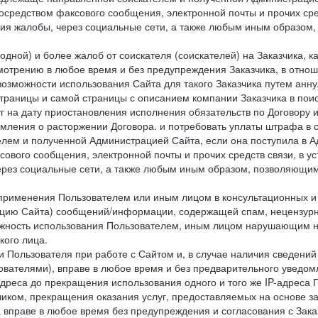
посредством факсового сообщения, электронной почты и прочих сре
ия жалобы, через социальные сети, а также любым иным образом,
одной) и более жалоб от соискателя (соискателей) на Заказчика, 
отрению в любое время и без предупреждения Заказчика, в отнош
 возможности использования Сайта для такого Заказчика путем анн
страницы и самой страницы с описанием компании Заказчика в пои
 на дату приостановления исполнения обязательств по Договору и
мления о расторжении Договора. и потребовать уплаты штрафа в 
елем и полученной Администрацией Сайта, если она поступила в
сового сообщения, электронной почты и прочих средств связи, в 
рез социальные сети, а также любым иным образом, позволяющим
 применения Пользователем или иным лицом в консультационных 
рацию Сайта) сообщений/информации, содержащей спам, нецензурн
можность использования Пользователем, иным лицом нарушающим 
кого лица.
 Пользователя при работе с Сайтом и, в случае наличия сведений 
ователями), вправе в любое время и без предварительного уведом
-адреса до прекращения использования одного и того же IP-адреса
чиком, прекращения оказания услуг, предоставляемых на основе за
 вправе в любое время без предупреждения и согласования с Зака