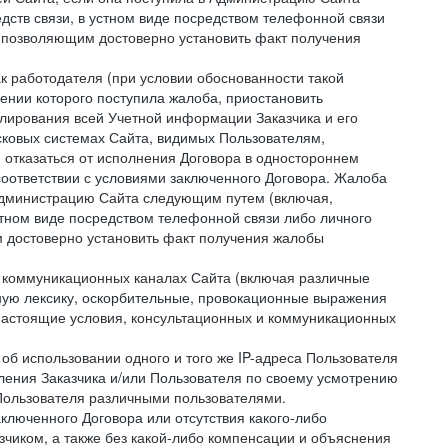
дств связи, в устном виде посредством телефонной связи
 позволяющим достоверно установить факт получения
как работодателя (при условии обоснованности такой
ении которого поступила жалоба, приостановить
улирования всей Учетной информации Заказчика и его
сковых системах Сайта, видимых Пользователям,
 отказаться от исполнения Договора в одностороннем
соответствии с условиями заключенного Договора. Жалоба
 Администрацию Сайта следующим путем (включая,
устном виде посредством телефонной связи либо личного
 достоверно установить факт получения жалобы
и коммуникационных каналах Сайта (включая различные
ую лексику, оскорбительные, провокационные выражения
настоящие условия, консультационных и коммуникационных
об использовании одного и того же IP-адреса Пользователя
ления Заказчика и/или Пользователя по своему усмотрению
 Пользователя различными пользователями.
ключенного Договора или отсутствия какого-либо
зчиком, а также без какой-либо компенсации и объяснения