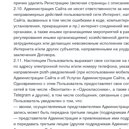
причин удалить Регистрацию (включая страницы с описани
2.10. Администрация Сайта не несет ответственности за не
неправомерных действий пользователей сети Интернет, на
Сайта, вызванных в том числе ошибками в коде, компьюте
установления, прекращения и пр.) интернет-соединений ме
органами, а также иными организациями мероприятий в ра
регулирования иными организациями) хозяйственной деятел
затрудняющих или делающих невозможным исполнение своих
Интернета и/или других субъектов, направленными на уху
заключения Договора.
2.11. Настоящим Пользователь выражает свое согласие на
по адресу электронной почты и/или номеру телефона, ука
направления push-уведомлений (при использовании мобиль
Администрации Сайта и об Услугах Администрации Сайта, 
Одновременно с этим Пользователь предоставляет свое с
сетей в том числе «Вконтакте» и «Одноклассники», а также
Telegram и другие), в том числе сообщения, связанные с р
Пользователь уведомлен о том, что:
— звонки, осуществляемые представителями Администрации 
запись может быть передана третьим лицам (подрядчикам А
— представители Администрации и привлекаемые ими подря
и передавать третьим лицам (другим подрядчикам Админист