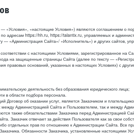
тов
у — «Условия», «настоящие Условия») являются соглашением о по
о адресам https://hh.ru, https://talantix.ru, управляемых и адм
тексту — «Администрация Сайта»/ «Исполнитель») и других сайтов,
соответствии с настоящими Условиями, зарегистрированное на Са
хода на защищенные страницы Сайта (далее по тексту — «Регистр
ия правовых оснований, указанных в настоящих Условиях) с дру
имательскую деятельность без образования юридического лица;
ги в области подбора персонала.
 Договор об оказании услуг, является Заказчиком и плательщиком
к между Администрацией Сайта и Пользователем, так и между Адми
ются также обязательствами Заказчика перед Администрацией Сай
йта. Заказчик отвечает за действия Пользователя как за свои соб
либо отдельных прав по отношению к Администрации Сайта. Все п
Заказчика. Обязанности Заказчика, установленные настоящими Ус