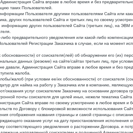
 Администрация Сайта вправе в любое время и без предварительн
цию таких Пользователей.
й информации Пользователя другими пользователями Сайта или ка
ика, других пользователей Сайта и третьих лиц по своему усмотре
 информацию других пользователей Сайта (третьих лиц), на ЭВМ 
теля.
о-либо предварительного уведомления или какой-либо компенсаци
ользователей Регистрации Заказчика в случае, если на момент и
х обоснованности) от соискателя(лей) об обнаружении его (их) пер
альных данных (резюме) на сайте/сайтах третьих лиц, при услови
 не давали, Администрация Сайта вправе в любое время и без пре
ступила жалоба.
лобы/жалоб (при условии ее/их обоснованности) от соискателя (со
датур для найма на работу у Заказчика или в компанию, являющую
от/оказания услуг соискателем Заказчику на основании договора г
ронной почты соискателя для целей иных, нежели тематика Сайта 
нистрация Сайта вправе по своему усмотрению в любое время и б
ельств по Договору с блокировкой возможности использования Сайт
ения отображения названия страницы и самой страницы с описани
ждающего оказание услуг на дату приостановления исполнения обя
ку соответствующего уведомления о расторжении Договора. и пот
надлежаще направленной соискателем и полученной Администрацие