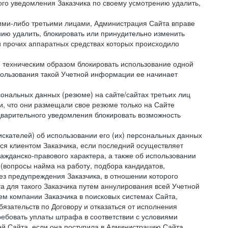
ого уведомления Заказчика по своему усмотрению удалить,
кими-либо третьими лицами, Администрация Сайта вправе
нию удалить, блокировать или принудительно изменить
и прочих аппаратных средствах которых происходило
и техническим образом блокировать использование одной
спользования такой Учетной информации ее начинает
сональных данных (резюме) на сайте/сайтах третьих лиц
и, что они размещали свое резюме только на Сайте
дварительного уведомления блокировать возможность
искателей) об использовании его (их) персональных данных
ся клиентом Заказчика, если последний осуществляет
ражданско-правового характера, а также об использовании
(вопросы найма на работу, подбора кандидатов,
ез предупреждения Заказчика, в отношении которого
а для такого Заказчика путем аннулирования всей Учетной
ем компании Заказчика в поисковых системах Сайта,
зательств по Договору и отказаться от исполнения
ребовать уплаты штрафа в соответствии с условиями
й Сайта, если она поступила в Администрацию Сайта