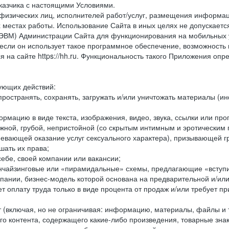
казчика с настоящими Условиями.
физических лиц, исполнителей работ/услуг, размещения информаци
 местах работы. Использование Сайта в иных целях не допускаетс
ВМ) Администрации Сайта для функционирования на мобильных ус
ли он использует такое программное обеспечение, возможность и
 на сайте https://hh.ru. Функциональность такого Приложения оп
дующих действий:
ространять, сохранять, загружать и/или уничтожать материалы (
рмацию в виде текста, изображения, видео, звука, ссылки или про
ожной, грубой, непристойной (со скрытым интимным и эротически
мевающей оказание услуг сексуального характера), призывающей 
шать их права;
ебе, своей компании или вакансии;
чайзинговые или «пирамидальные» схемы, предлагающие «вступить
ании, бизнес-модель которой основана на предварительной и/ил
 оплату труда только в виде процента от продаж и/или требует пр
т (включая, но не ограничивая: информацию, материалы, файлы и т.
го контента, содержащего какие-либо произведения, товарные зн