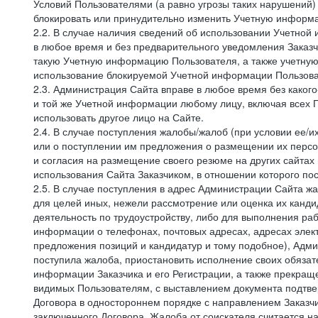
Условий Пользователями (а равно угрозы таких нарушений)
блокировать или принудительно изменить Учетную информа
2.2. В случае наличия сведений об использовании Учетно
в любое время и без предварительного уведомления Заказч
такую Учетную информацию Пользователя, а также учетную
использование блокируемой Учетной информации Пользова
2.3. Администрация Сайта вправе в любое время без каког
и той же Учетной информации любому лицу, включая всех П
использовать другое лицо на Сайте.
2.4. В случае поступления жалобы/жалоб (при условии ее/и
или о поступлении им предложения о размещении их персон
и согласия на размещение своего резюме на других сайтах
использования Сайта Заказчиком, в отношении которого по
2.5. В случае поступления в адрес Администрации Сайта жа
для целей иных, нежели рассмотрение или оценка их канди
деятельность по трудоустройству, либо для выполнения раб
информации о телефонах, почтовых адресах, адресах элект
предложения позиций и кандидатур и тому подобное), Адми
поступила жалоба, приостановить исполнение своих обязат
информации Заказчика и его Регистрации, а также прекращ
видимых Пользователям, с выставлением документа подтвер
Договора в одностороннем порядке с направлением Заказчи
заключенного Договора. Жалоба от соискателя считается 