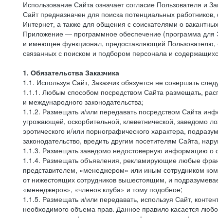
Использование Сайта означает согласие Пользователя и За
Сайт предназначен для поиска потенциальных работников, 
Интернет, а также для общения с соискателями о вакантных
Приложение — программное обеспечение (программа для Э
и имеющее функционал, предоставляющий Пользователю, ес
связанных с поиском и подбором персонала и содержащихся
1. Обязательства Заказчика
1.1. Используя Сайт, Заказчик обязуется не совершать сле
1.1.1. Любым способом посредством Сайта размещать, расп
и международного законодательства;
1.1.2. Размещать и/или передавать посредством Сайта инфо
угрожающей, оскорбительной, клеветнической, заведомо л
эротического и/или порнографического характера, подразу
законодательство, вредить другим посетителям Сайта, нару
1.1.3. Размещать заведомо недостоверную информацию о с
1.1.4. Размещать объявления, рекламирующие любые фран
представителем, «менеджером» или иным сотрудником комп
от нижестоящих сотрудников вышестоящим, и подразумевает
«менеджеров», «членов клуба» и тому подобное;
1.1.5. Размещать и/или передавать, используя Сайт, контен
необходимого объема прав. Данное правило касается любо