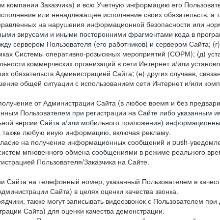
ем компании Заказчика) и всю Учетную информацию его Пользовате
исполнение или ненадлежащее исполнение своих обязательств, а т
правленных на нарушения информационной безопасности или норм
рными вирусами и иными посторонними фрагментами кода в програм
жду сервером Пользователя (его работников) и сервером Сайта; 
мках Системы оперативно-розыскных мероприятий (СОРМ); (д) уста
ьности коммерческих организаций в сети Интернет и/или установ
 обязательств Администрацией Сайта; (е) других случаев, связан
дшение общей ситуации с использованием сети Интернет и/или ко
 получение от Администрации Сайта (в любое время и без предва
занным Пользователем при регистрации на Сайте либо указанным и
ной версии Сайта и/или мобильного приложения) информационных
а также любую иную информацию, включая рекламу.
огласие на получение информационных сообщений и push-уведомл
 систем мгновенного обмена сообщениями в режиме реального време
егистрацией Пользователя/Заказчика на Сайте.
Сайта на телефонный номер, указанный Пользователем в качестве 
дминистрации Сайта) в целях оценки качества звонка.
дчики, также могут записывать видеозвонок с Пользователем при
рации Сайта) для оценки качества демонстрации.