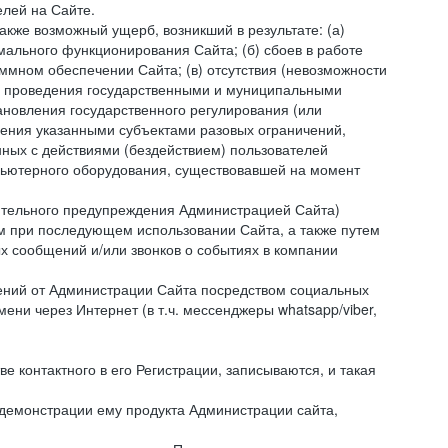
лей на Сайте.
акже возможный ущерб, возникший в результате: (а)
ального функционирования Сайта; (б) сбоев в работе
мном обеспечении Сайта; (в) отсутствия (невозможности
(г) проведения государственными и муниципальными
новления государственного регулирования (или
ления указанными субъектами разовых ограничений,
ных с действиями (бездействием) пользователей
мпьютерного оборудования, существовавшей на момент
рительного предупреждения Администрацией Сайта)
м при последующем использовании Сайта, а также путем
 сообщений и/или звонков о событиях в компании
ений от Администрации Сайта посредством социальных
ни через Интернет (в т.ч. мессенджеры whatsapp/viber,
контактного в его Регистрации, записываются, и такая
 демонстрации ему продукта Администрации сайта,