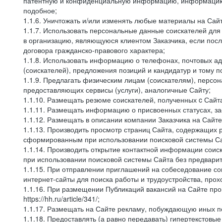
патентную и конфиденциальную информацию, информацию, 
подобное;
1.1.6. Уничтожать и/или изменять любые материалы на Сайт
1.1.7. Использовать персональные данные соискателей для 
в организацию, являющуюся клиентом Заказчика, если посл
договора гражданско-правового характера;
1.1.8. Использовать информацию о телефонах, почтовых ад
(соискателей), предложения позиций и кандидатур и тому п
1.1.9. Предлагать физическим лицам (соискателям), перс
предоставляющих сервисы (услуги), аналогичные Сайту;
1.1.10. Размещать резюме соискателей, полученных c Сайт
1.1.11. Размещать информацию о присвоенных статусах, за
1.1.12. Размещать в описании компании Заказчика на Сайт
1.1.13. Производить просмотр страниц Сайта, содержащих 
сформированным при использовании поисковой системы Сай
1.1.14. Производить открытие контактной информации сои
при использовании поисковой системы Сайта без предварит
1.1.15. При отправлении приглашений на собеседование со
интернет-сайты для поиска работы и трудоустройства, про
1.1.16. При размещении Публикаций вакансий на Сайте пр
https://hh.ru/article/341/;
1.1.17. Размещать на Сайте рекламу, побуждающую иных по
1.1.18. Предоставлять (а равно передавать) гипертекстовы