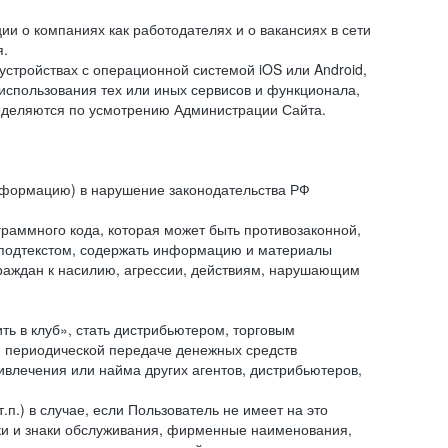
и о компаниях как работодателях и о вакансиях в сети
я.
тройствах с операционной системой iOS или Android,
спользования тех или иных сервисов и функционала,
ределяются по усмотрению Администрации Сайта.
информацию) в нарушение законодательства РФ
граммного кода, которая может быть противозаконной,
м подтекстом, содержать информацию и материалы
граждан к насилию, агрессии, действиям, нарушающим
 в клуб», стать дистрибьютером, торговым
и периодической передаче денежных средств
ивлечения или найма других агентов, дистрибьютеров,
п.) в случае, если Пользователь не имеет на это
аки и знаки обслуживания, фирменные наименования,