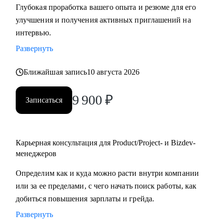
Глубокая проработка вашего опыта и резюме для его
улучшения и получения активных приглашений на
С чем помогу:
интервью.
• Создать качественное резюме «с нуля» или
Развернуть
скорректировать имеющееся с учетом карьерных целей.
• Узнать, как попасть в ТОП-компанию.
Ближайшая запись
10 августа 2026
• Подготовиться к интервью, грамотно презентовать опыт
и сформулировать ответы на сложные
9 900
₽
Записаться
вопросы.
• Сделать ревью ваших текущих навыков и наметить
стратегию карьерного развития в роли Project
manager-a.
Карьерная консультация для Product/Project- и Bizdev-
• Продактам от junior до lead расскажу, как улучшать
менеджеров
процессы и эффективно работать над
Определим как и куда можно расти внутри компании
продуктом.
или за ее пределами, с чего начать поиск работы, как
добиться повышения зарплаты и грейда.
Кому могу помочь:
Развернуть
• Тем, кто хочет войти в IT и начать строить карьеру с нуля,