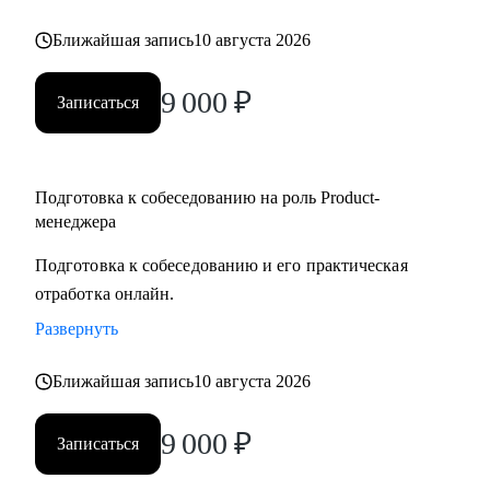
но не знает с чего начать
Ближайшая запись
10 августа 2026
• Для уже опытных специалистов в сфере Project/Product- и
Bizdev-менеджеров, которые хотят расти
9 000
₽
Записаться
Подготовка к собеседованию на роль Product-
менеджера
Подготовка к собеседованию и его практическая
отработка онлайн.
Развернуть
Ближайшая запись
10 августа 2026
9 000
₽
Записаться