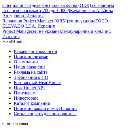
Специалист отдела контроля качества (ОКК) со знанием
испанского языка
от
700
до
1 000
$
Качановская Альбина
Артуровна, Испания
Reputation Project Manager (ORM)
з/п не указана
FOCO
ELEVADO LDA, Испания
Project Manager
з/п не указана
Международный холдинг,
Испания
HeadHunter
Размещение вакансий
Поиск по резюме
О компании
Наши вакансии
Реклама на сайте
Требования к ПО
Безопасный HeadHunter
HeadHunter API
Партнерам
Инвесторам
Каталог компаний
Поиск по вакансиям в Испании
Сетка: соцсеть для нетворкинга
Соискателям