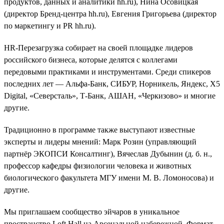
продуктов, данных и аналитики hh.ru), Нина Осовицкая
(директор Бренд-центра hh.ru), Евгения Григорьева (директор
по маркетингу и PR hh.ru).
HR-Перезагрузка собирает на своей площадке лидеров
российского бизнеса, которые делятся с коллегами
передовыми практиками и инструментами. Среди спикеров
последних лет — Альфа-Банк, СИБУР, Норникель, Яндекс, Х5
Digital, «Северсталь», Т-Банк, АШАН, «Черкизово» и многие
другие.
Традиционно в программе также выступают известные
эксперты и лидеры мнений: Марк Розин (управляющий
партнёр ЭКОПСИ Консалтинг), Вячеслав Дубынин (д. б. н.,
профессор кафедры физиологии человека и животных
биологического факультета МГУ имени М. В. Ломоносова) и
другие.
Мы приглашаем сообщество эйчаров в уникальное
пространство Loft Hall на Арсенальной набережной. Формат