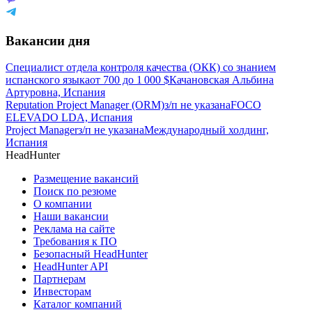
Вакансии дня
Специалист отдела контроля качества (ОКК) со знанием
испанского языка
от
700
до
1 000
$
Качановская Альбина
Артуровна, Испания
Reputation Project Manager (ORM)
з/п не указана
FOCO
ELEVADO LDA, Испания
Project Manager
з/п не указана
Международный холдинг,
Испания
HeadHunter
Размещение вакансий
Поиск по резюме
О компании
Наши вакансии
Реклама на сайте
Требования к ПО
Безопасный HeadHunter
HeadHunter API
Партнерам
Инвесторам
Каталог компаний