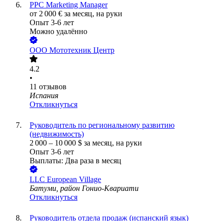
PPC Marketing Manager
от
2 000
€
за месяц,
на руки
Опыт 3-6 лет
Можно удалённо
ООО
Мототехник Центр
4.2
•
11
отзывов
Испания
Откликнуться
Руководитель по региональному развитию
(недвижимость)
2 000
–
10 000
$
за месяц,
на руки
Опыт 3-6 лет
Выплаты: Два раза в месяц
LLC European Village
Батуми, район Гонио-Квариати
Откликнуться
Руководитель отдела продаж (испанский язык)