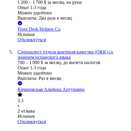
1 200
–
1 700
$
за месяц,
на руки
Опыт 1-3 года
Можно удалённо
Выплаты: Два раза в месяц
Front Desk Helpers Co
Испания
Откликнуться
Специалист отдела контроля качества (ОКК) со
знанием испанского языка
700
–
1 000
$
за месяц,
до вычета налогов
Опыт 1-3 года
Можно удалённо
Выплаты: Раз в месяц
Качановская Альбина Артуровна
3.3
•
2
отзыва
Испания
Откликнуться