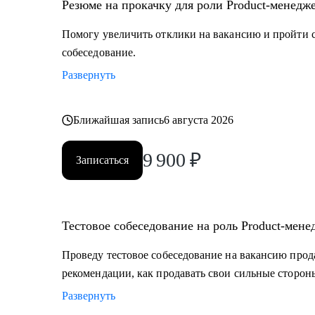
• Владельцам стартапов, которые собирают команду, 
Резюме на прокачку для роли Product-менедж
• Project-менеджерам и маркетологам, кто хочет пере
Помогу увеличить отклики на вакансию и пройти 
собеседование.
Развернуть
Ближайшая запись
6 августа 2026
9 900
₽
Записаться
Тестовое собеседование на роль Product-мене
Проведу тестовое собеседование на вакансию прод
рекомендации, как продавать свои сильные сторон
Развернуть