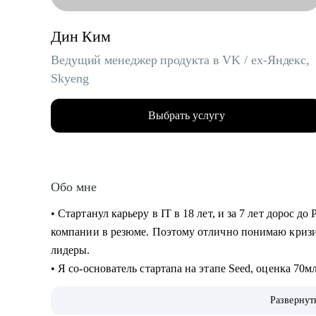
Дин Ким
Ведущий менеджер продукта в VK / ex-Яндекс,
Skyeng
Выбрать услугу
Обо мне
• Стартанул карьеру в IT в 18 лет, и за 7 лет дорос до
компании в резюме. Поэтому отлично понимаю кризи
лидеры.
• Я со-основатель стартапа на этапе Seed, оценка 70
создание лучшей команды (по моему мнению).
Развернут
• За год помог более 10 специалистам найти работу, п