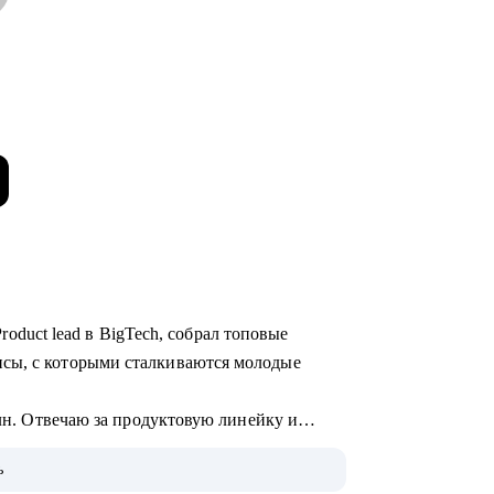
 Product lead в BigTech, собрал топовые
сы, с которыми сталкиваются молодые
млн. Отвечаю за продуктовую линейку и
ь
однять грейд и зарплату.