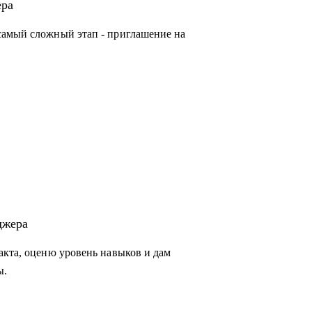
строят процессы
ера
йти в продукт и вырасти в зарплате
самый сложный этап - приглашение на
джера
акта, оценю уровень навыков и дам
ы.