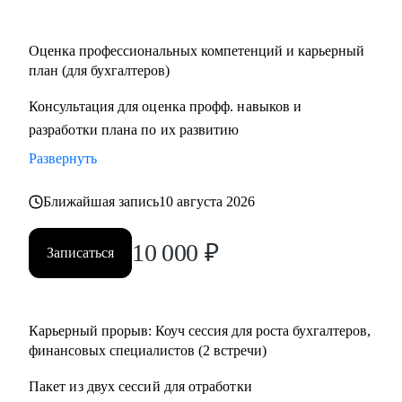
Кому могу помочь:
Оценка профессиональных компетенций и карьерный
• Финансовым директорам, желающим выйти на
план (для бухгалтеров)
качественно иной уровень дохода.
Консультация для оценка профф. навыков и
• Бухгалтерам, которые хотят вырасти до главбуха.
разработки плана по их развитию
• Главным бухгалтерам, которые "засиделись на одном
месте".
Развернуть
• Финансовым менеджерам, аналитикам, методологам и
налоговым консультантам.
Ближайшая запись
10 августа 2026
10 000
₽
Записаться
Карьерный прорыв: Коуч сессия для роста бухгалтеров,
финансовых специалистов (2 встречи)
Пакет из двух сессий для отработки