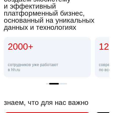
и эффективный
платформенный бизнес,
основанный на уникальных
данных и технологиях
2000+
12
сотрудников уже работают
соврем
в hh.ru
по все
знаем, что для нас важно