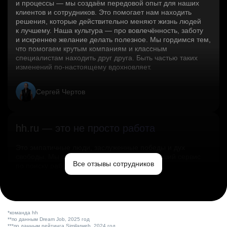
и процессы — мы создаём передовой опыт для наших
клиентов и сотрудников. Это помогает нам находить
решения, которые действительно меняют жизнь людей
к лучшему. Наша культура — про вовлечённость, заботу
и искреннее желание делать полезное. Мы гордимся тем,
что помогаем крутым компаниям и классным
специалистам находить друг друга. Быть частью таких
изменений по‑настоящему вдохновляет.
Сергей Чертов
hh.ru — это не просто работа
Это эмпатичные люди, заслуженные победы и дух
свободы. Мы помогаем миру и создаём лучший сервис
Все отзывы сотрудников
по поиску работы в стране.
Ольга Емельянова
*команда hh
**по данным Dream Job, 2025 год
***по данным рейтинга Similarweb, 2024 год