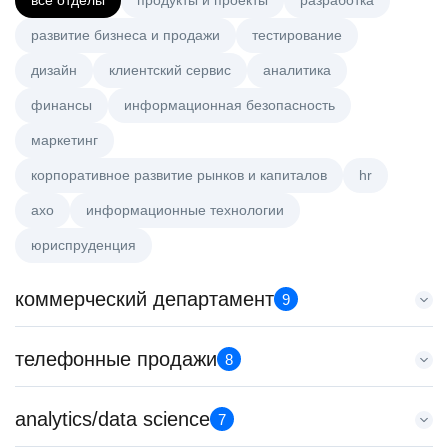
все отделы
продукты и проекты
разработка
развитие бизнеса и продажи
тестирование
дизайн
клиентский сервис
аналитика
финансы
информационная безопасность
маркетинг
корпоративное развитие рынков и капиталов
hr
axo
информационные технологии
юриспруденция
коммерческий департамент
9
Key Account Manager (EdTech)
телефонные продажи
8
HeadHunter::Коммерческий департамент
4 авг. 2026
Менеджер по продажам B2B
analytics/data science
150000 ₽
7
HeadHunter::Телефонные продажи
Нижний Новгород