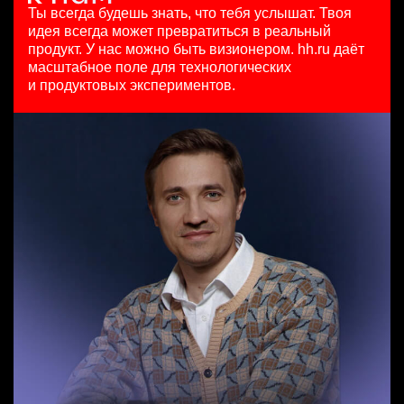
HeadHunter::Коммерческий департамент
29 июл. 2026
Ташкент
Ты всегда будешь знать, что тебя услышат.
Твоя
4 авг. 2026
450000 ₽
идея всегда может превратиться в реальный
Продуктовый маркетолог b2b, брендинговые продукты
150000 ₽
Москва
продукт.
У нас можно быть визионером. hh.ru даёт
Менеджер по продажам в сегменте малого и среднего
HeadHunter::Департамент маркетинга
Санкт-Петербург
масштабное поле для технологических
бизнеса
20 июл. 2026
и продуктовых экспериментов.
HeadHunter::Телефонные продажи
з/п не указана
Менеджер по работе с ключевыми клиентами (КАМ)
вчера
Москва
HeadHunter::Коммерческий департамент
111800 - 186500 ₽
21 июл. 2026
Ярославль
з/п не указана
Москва