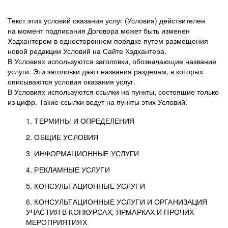
Текст этих условий оказания услуг (Условия) действителен
на момент подписания Договора может быть изменен
Хэдхантером в одностороннем порядке путем размещения
новой редакции Условий на Сайте Хэдхантера.
В Условиях используются заголовки, обозначающие название
услуги. Эти заголовки дают названия разделам, в которых
описываются условия оказания услуг.
В Условиях используются ссылки на пункты, состоящие только
из цифр. Такие ссылки ведут на пункты этих Условий.
1. ТЕРМИНЫ И ОПРЕДЕЛЕНИЯ
2. ОБЩИЕ УСЛОВИЯ
3. ИНФОРМАЦИОННЫЕ УСЛУГИ
1.1. Хэдхантер, или
Хэдхантер, ООО
4. РЕКЛАМНЫЕ УСЛУГИ
HeadHunter, или
«Хэдхантер», ИНН
2.1. Типы и статусы регистрации
5. КОНСУЛЬТАЦИОННЫЕ УСЛУГИ
Исполнитель
7718620740, адрес:
Типы регистрации
3.1. Предоставление доступа к базе данных
2.2. Активация услуг
6. КОНСУЛЬТАЦИОННЫЕ УСЛУГИ И ОРГАНИЗАЦИЯ
125047, г. Москва,
резюме с предложениями Соискателей
Описание и активация
УЧАСТИЯ В КОНКУРСАХ, ЯРМАРКАХ И ПРОЧИХ
2.1.1. Заказчику может быть присвоен один
4.0. Общие условия оказания рекламных услуг
внутригородская
о трудоустройстве с возможностью просмотра
МЕРОПРИЯТИЯХ
из Типов регистраций.
территория
4.0.1. Хэдхантер оказывает Заказчику услугу