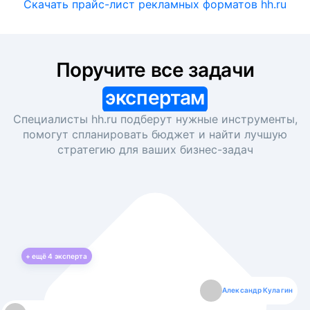
Скачать прайс-лист рекламных форматов hh.ru
Поручите все задачи
экспертам
Специалисты hh.ru подберут нужные инструменты,
помогут спланировать бюджет и найти лучшую
стратегию для ваших
бизнес-задач
+ ещё
4
эксперта
Екатерина Лазаренко
Александр Кулагин
Даниил Макаров
Борис Кашко
Юлия Изоитко