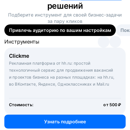
решений
Подберите инструмент для своей
бизнес-задачи
за пару кликов
Привлечь аудиторию по вашим настройкам
Пок
Инструменты
Инструменты
Инструменты
Виртуальный рекрутер
Clickme
Вакансия дня
Массовый подбор под ключ. Решите, сколько
Рекламная платформа от hh.ru: простой
Рекламный формат для вакансий на главной странице
кандидатов и когда вам нужно, и за дело возьмутся
технологичный сервис для продвижения вакансий
hh.ru. Увеличивает количество откликов
маркетологи, рекрутеры и проектные менеджеры
и проектов бизнеса на разных площадках: на hh.ru,
hh.ru с целым набором digital-инструментов
во ВКонтакте, Яндексе, Одноклассниках и Mail.ru
Стоимость:
от 200 000 ₽
Узнать подробнее
Стоимость:
от 500 ₽
Узнать подробнее
Узнать подробнее