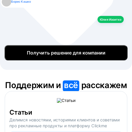
Борис Кашко
Юлия Изоитко
Александр Кулагин
Даниил Макаров
Екатерина Лазаренко
Юлия Изоитко
Получить решение для компании
Поддержим и
всё
расскажем
Статьи
Делимся новостями, историями клиентов и советами
про рекламные продукты и платформу Clickme