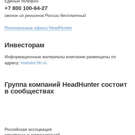
Единый телефон
+7 800 100-64-27
звонок из регионов России бесплатный
Региональные офисы HeadHunter
Москва
Инвесторам
внутригородская территория
Информационные материалы компании размещены по
Муниципальный округ Тверской,
адресу:
investor.hh.ru
2-я Брестская ул., д. 48,
помещение 25
+7 495 974-64-27
Группа компаний HeadHunter состоит
+7 495 980-64-27
в сообществах
+7 495 134-92-24
press@hh.ru
Санкт-Петербург
ул. Жуковского, д. 19, особняк
Российская ассоциация
Юргенса, 4 этаж
электронных коммуникаций