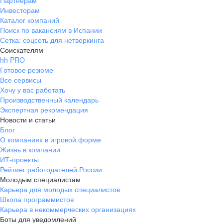
Партнерам
Инвесторам
ул. Янковского, д. 169, 7 этаж,
Каталог компаний
706 каб.
Поиск по вакансиям в Испании
+7 861 205-55-57
Сетка: соцсеть для нетворкинга
pr@krd.hh.ru
Соискателям
hh PRO
Готовое резюме
Владивосток
Все сервисы
пер. Ланинский д. 4, офис 3.4
Хочу у вас работать
Производственный календарь
+7 423 202-33-28
Экспертная рекомендация
pr@dv.hh.ru
Новости и статьи
Блог
Новосибирск
О компаниях в игровой форме
Жизнь в компании
ул. Большевистская, д. 35,
ИТ-проекты
помещение 21
Рейтинг работодателей России
+7 383 207-94-64
Молодым специалистам
Карьера для молодых специалистов
pr@nsk.hh.ru
Школа программистов
Карьера в некоммерческих организациях
Минск
Боты для уведомлений