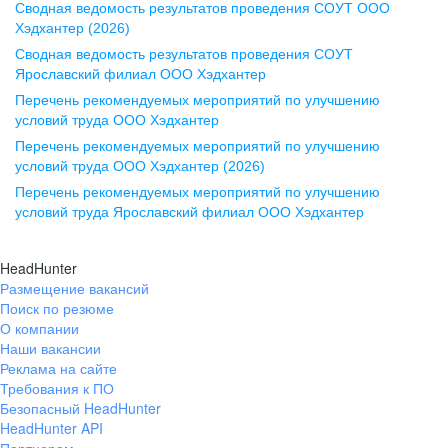
Сводная ведомость результатов проведения СОУТ ООО
ул. Комиссаржевской, д. 10,
Хэдхантер (2026)
офис 1212
Сводная ведомость результатов проведения СОУТ
+7 473 280-05-05
Ярославский филиал ООО Хэдхантер
pr@vrn.hh.ru
Перечень рекомендуемых мероприятий по улучшению
условий труда ООО Хэдхантер
Казань
Перечень рекомендуемых мероприятий по улучшению
ул. Спартаковская, д. 2А, этаж 3,
условий труда ООО Хэдхантер (2026)
помещение 15
Перечень рекомендуемых мероприятий по улучшению
условий труда Ярославский филиал ООО Хэдхантер
+7 843 212-12-50
pr@kzn.hh.ru
HeadHunter
Размещение вакансий
Екатеринбург
Поиск по резюме
ул. Боевых Дружин, стр. 20,
О компании
5 этаж, офис 505, 521
Наши вакансии
Реклама на сайте
+7 343 226-79-99
Требования к ПО
pr@ural.hh.ru
Безопасный HeadHunter
HeadHunter API
Краснодар