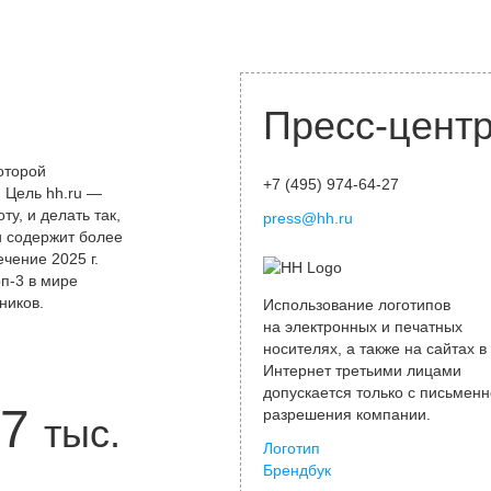
Пресс-цент
оторой
+7 (495) 974-64-27
 Цель hh.ru —
у, и делать так,
press@hh.ru
и содержит более
чение 2025 г.
оп-3 в мире
ников.
Использование логотипов
на электронных и печатных
носителях, а также на сайтах в
Интернет третьими лицами
допускается только с письменн
7
разрешения компании.
тыс.
Логотип
Брендбук