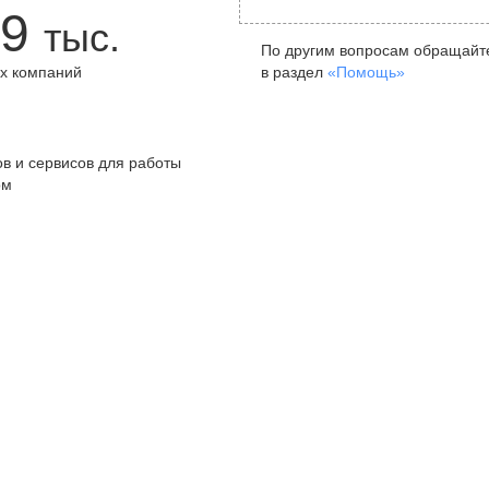
9
тыс.
По другим вопросам обращайт
х компаний
в раздел
«Помощь»
+
в и сервисов для работы
ом
Санкт-Петербург
Я
ул. Жуковского, д. 19, особняк
ул