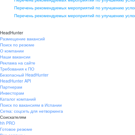
pr@ural.hh.ru
Перечень рекомендуемых мероприятий по улучшению услов
Перечень рекомендуемых мероприятий по улучшению усло
Новосибирск
ул. Большевистская, д. 35,
HeadHunter
помещение 21
Размещение вакансий
Поиск по резюме
+7 383 207-94-64
О компании
pr@nsk.hh.ru
Наши вакансии
Реклама на сайте
Требования к ПО
Безопасный HeadHunter
HeadHunter API
Партнерам
Инвесторам
Каталог компаний
Поиск по вакансиям в Испании
Сетка: соцсеть для нетворкинга
Соискателям
hh PRO
Готовое резюме