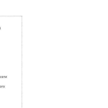
р
 сети
ого