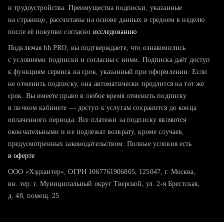
тратите много времени на поиск и вручную поднимаете
и трудоустройства. Преимущества подписки, указанные
резюме
на странице, рассчитаны на основе данных в среднем в неделю
после её покупки согласно
хотите сравнить себя с конкурентами и оценить шансы
исследованию
Подключая hh PRO, вы подтверждаете, что ознакомились
с условиями подписки и согласны с ними. Подписка даёт доступ
к функциям сервиса на срок, указанный при оформлении. Если
не отменить подписку, она автоматически продлится на тот же
срок. Вы имеете право в любое время отменить подписку
в личном кабинете — доступ к услугам сохранится до конца
оплаченного периода. Все платежи за подписку являются
окончательными и не подлежат возврату, кроме случаев,
предусмотренных законодательством. Полные условия есть
в оферте
ООО «Хэдхантер», ОГРН 1067761906805, 125047, г. Москва,
вн. тер. г. Муниципальный округ Тверской, ул. 2-я Брестская,
д. 48, помещ. 25